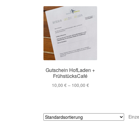
Gutschein HofLaden +
FrühstücksCafé
10,00
€
–
100,00
€
Einze