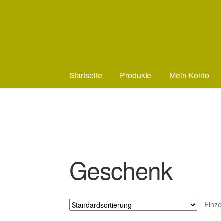
Zur
Zum
Navigation
Inhalt
springen
springen
Startseite
Produkte
Mein Konto
Geschenk
Einze